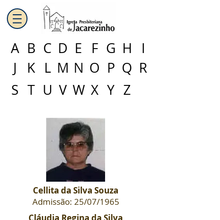
A
B
C
D
E
F
G
H
I
J
K
L
M
N
O
P
Q
R
S
T
U
V
W
X
Y
Z
Cellita da Silva Souza
Admissão: 25/07/1965
Cláudia Regina da Silva