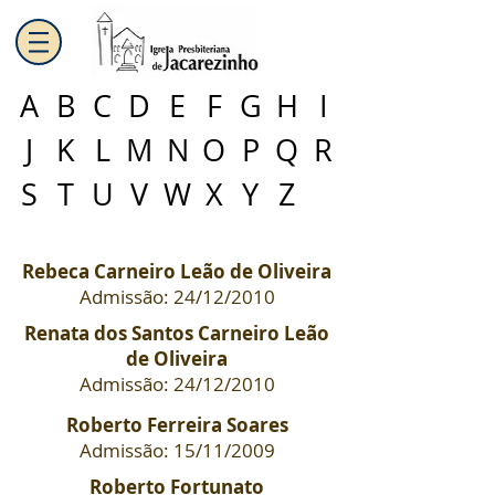
A
B
C
D
E
F
G
H
I
J
K
L
M
N
O
P
Q
R
S
T
U
V
W
X
Y
Z
Rebeca Carneiro Leão de Oliveira
Admissão: 24/12/2010
Renata dos Santos Carneiro Leão
de Oliveira
Admissão: 24/12/2010
Roberto Ferreira Soares
Admissão: 15/11/2009
Roberto Fortunato